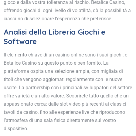
gioco e dalla vostra tolleranza al rischio. Betalice Casino,
offrendo giochi di ogni livello di volatilità, dà la possibilità a
ciascuno di selezionare l’esperienza che preferisce.
Analisi della Libreria Giochi e
Software
Il elemento chiave di un casino online sono i suoi giochi, e
Betalice Casino su questo punto è ben fornito. La
piattaforma ospita una selezione ampia, con migliaia di
titoli che vengono aggiornati regolarmente con le nuove
uscite. La partnership con i principali sviluppatori del settore
offre varietà e un alto valore. Scoprirete tutto quello che un
appassionato cerca: dalle slot video più recenti ai classici
tavoli da casino, fino alle esperienze live che riproducono
l’atmosfera di una sala fisica direttamente sul vostro
dispositivo.