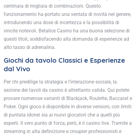
centinaia di migliaia di combinazioni. Questo
funzionamento ha portato una ventata di novità nel genere,
introducendo una dose di incertezza e la possibilità di
vincite notevoli. Betalice Casino ha una buona selezione di
questi titoli, soddisfacendo alla domanda di esperienze ad
alto tasso di adrenalina.
Giochi da tavolo Classici e Esperienze
dal Vivo
Per chi predilige la strategia e l’interazione sociale, la
sezione dei tavoli da casino è altrettanto valida. Qui potete
provare numerose varianti di Blackjack, Roulette, Baccarat e
Poker. Ogni gioco è disponibile in diverse versioni, con limiti
di puntata idonei sia ai nuovi giocatori che a quelli più
esperti. Il vero punto di forza, però, è il casino live. Tramite a
streaming in alta definizione e croupier professionisti e