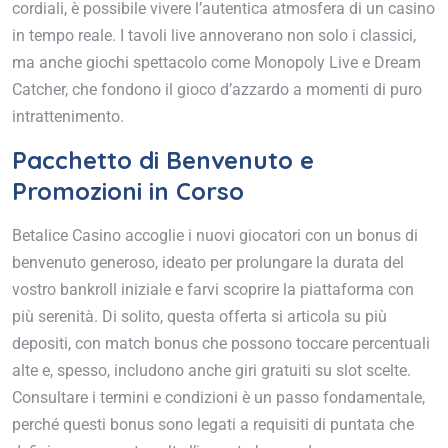
cordiali, è possibile vivere l’autentica atmosfera di un casino
in tempo reale. I tavoli live annoverano non solo i classici,
ma anche giochi spettacolo come Monopoly Live e Dream
Catcher, che fondono il gioco d’azzardo a momenti di puro
intrattenimento.
Pacchetto di Benvenuto e
Promozioni in Corso
Betalice Casino accoglie i nuovi giocatori con un bonus di
benvenuto generoso, ideato per prolungare la durata del
vostro bankroll iniziale e farvi scoprire la piattaforma con
più serenità. Di solito, questa offerta si articola su più
depositi, con match bonus che possono toccare percentuali
alte e, spesso, includono anche giri gratuiti su slot scelte.
Consultare i termini e condizioni è un passo fondamentale,
perché questi bonus sono legati a requisiti di puntata che