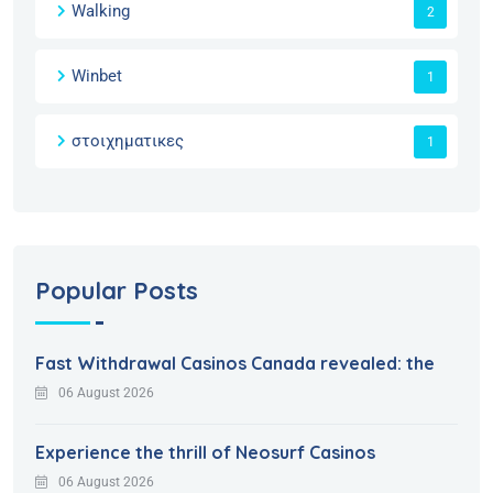
Walking
2
Winbet
1
στοιχηματικες
1
Popular Posts
Fast Withdrawal Casinos Canada revealed: the
06 August 2026
Experience the thrill of Neosurf Casinos
06 August 2026