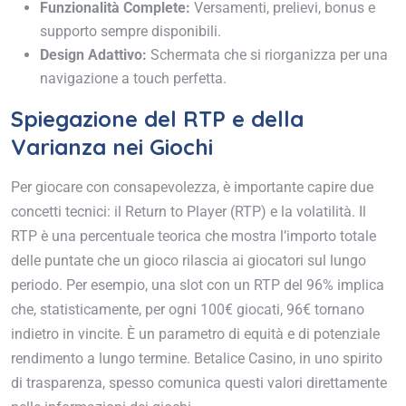
Funzionalità Complete:
Versamenti, prelievi, bonus e
supporto sempre disponibili.
Design Adattivo:
Schermata che si riorganizza per una
navigazione a touch perfetta.
Spiegazione del RTP e della
Varianza nei Giochi
Per giocare con consapevolezza, è importante capire due
concetti tecnici: il Return to Player (RTP) e la volatilità. Il
RTP è una percentuale teorica che mostra l’importo totale
delle puntate che un gioco rilascia ai giocatori sul lungo
periodo. Per esempio, una slot con un RTP del 96% implica
che, statisticamente, per ogni 100€ giocati, 96€ tornano
indietro in vincite. È un parametro di equità e di potenziale
rendimento a lungo termine. Betalice Casino, in uno spirito
di trasparenza, spesso comunica questi valori direttamente