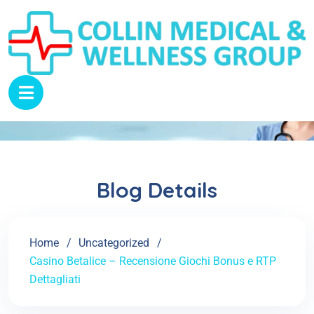
Blog Details
Home
Uncategorized
Casino Betalice – Recensione Giochi Bonus e RTP
Dettagliati