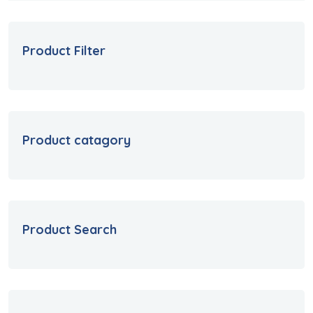
Product Filter
Product catagory
Product Search