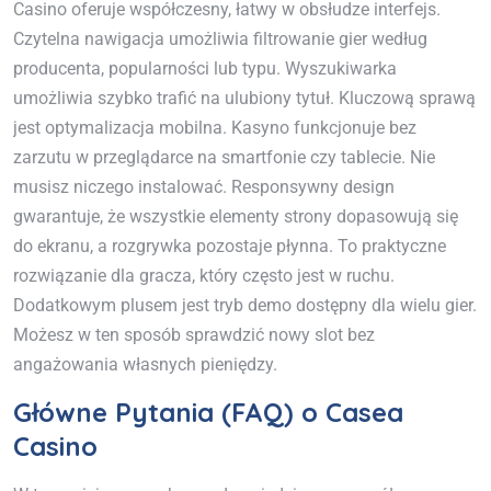
Casino oferuje współczesny, łatwy w obsłudze interfejs.
Czytelna nawigacja umożliwia filtrowanie gier według
producenta, popularności lub typu. Wyszukiwarka
umożliwia szybko trafić na ulubiony tytuł. Kluczową sprawą
jest optymalizacja mobilna. Kasyno funkcjonuje bez
zarzutu w przeglądarce na smartfonie czy tablecie. Nie
musisz niczego instalować. Responsywny design
gwarantuje, że wszystkie elementy strony dopasowują się
do ekranu, a rozgrywka pozostaje płynna. To praktyczne
rozwiązanie dla gracza, który często jest w ruchu.
Dodatkowym plusem jest tryb demo dostępny dla wielu gier.
Możesz w ten sposób sprawdzić nowy slot bez
angażowania własnych pieniędzy.
Główne Pytania (FAQ) o Casea
Casino