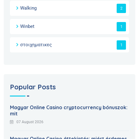
Walking
2
Winbet
1
στοιχηματικες
1
Popular Posts
Magyar Online Casino cryptocurrency bónuszok:
mit
07 August 2026
Magyar Online Casino áttekintés: miért érdemes