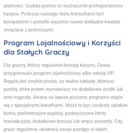
płatności. Szybka pomoc to wyznacznik profesjonalizmu
kasyna. Podczas naszego testu konsultanci byli
kompetentni i potrafili wyjaśnić nawet dokładne kwestie
związane z promocjami.
Program Lojalnościowy i Korzyści
dla Stałych Graczy
Dla graczy, którzy regularnie bywają kasyno, Casea
przygotowało program lojalnościowy albo sekcję VIP.
Reguła jest zwykle prosta: za realne zakłady zbierasz
punkty, które potem wymieniasz na dodatkowe środki lub
inne nagrody. Awans na lepsze poziomy programu wiąże
się z specjalnymi benefitami. Może to być osobisty opiekun
konta, preferencyjne wypłaty, podwyższone limity
transakcyjne, dodatkowe bonusy lub wręcz prezenty. Gdy
grasz regularnie, obserwuj swoje postępy w takim