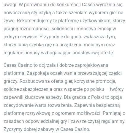
uwagi. W porównaniu do konkurencji Casea wyróżnia się
nowoczesną stylistyką a także szerokim wyborem gier na
żywo. Rekomendujemy tę platformę użytkownikom, którzy
pragną różnorodności, solidności i mnóstwa emocji w
jednym serwisie. Przypadnie do gustu zwłaszcza tym,
którzy lubią szybką grę na urządzeniu mobilnym oraz
regularne bonusy wzbogacające podstawową ofertę.
Casea Casino to dojrzała i dobrze zaprojektowana
platforma. Zaspokaja oczekiwania przeważającej części
graczy. Rozbudowana oferta gier, korzystne promocje,
solidne zabezpieczenia oraz wsparcie po polsku – twórcy
zapewnili kluczowe aspekty. Dla gracza z Polski to opcja
zdecydowanie warta rozważenia. Zapewnia bezpieczną
platformę rozrywkową z ogromem możliwości. Pamiętaj o
zasadach odpowiedzialnej gry i zawsze czytaj regulaminy.
Życzymy dobrej zabawy w Casea Casino.