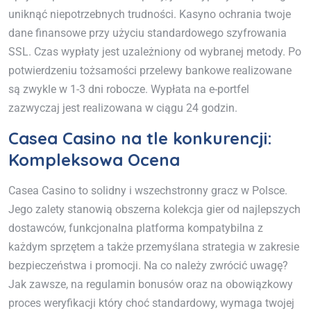
uniknąć niepotrzebnych trudności. Kasyno ochrania twoje
dane finansowe przy użyciu standardowego szyfrowania
SSL. Czas wypłaty jest uzależniony od wybranej metody. Po
potwierdzeniu tożsamości przelewy bankowe realizowane
są zwykle w 1-3 dni robocze. Wypłata na e-portfel
zazwyczaj jest realizowana w ciągu 24 godzin.
Casea Casino na tle konkurencji:
Kompleksowa Ocena
Casea Casino to solidny i wszechstronny gracz w Polsce.
Jego zalety stanowią obszerna kolekcja gier od najlepszych
dostawców, funkcjonalna platforma kompatybilna z
każdym sprzętem a także przemyślana strategia w zakresie
bezpieczeństwa i promocji. Na co należy zwrócić uwagę?
Jak zawsze, na regulamin bonusów oraz na obowiązkowy
proces weryfikacji który choć standardowy, wymaga twojej