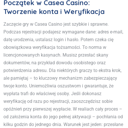
Początek w Casea Casino:
Tworzenie konta i Weryfikacja
Zaczęcie gry w Casea Casino jest szybkie i sprawne.
Podczas rejestracji podajesz wymagane dane: adres e-mail,
datę urodzenia, ustalasz login i hasło. Potem czeka cię
obowiązkowa weryfikacja tożsamości. To norma w
licencjonowanych kasynach. Musisz przesłać skany
dokumentów, na przykład dowodu osobistego oraz
potwierdzenia adresu. Dla niektórych graczy to ekstra krok,
ale pamiętaj – to kluczowy mechanizm zabezpieczający
twoje konto. Uniemożliwia oszustwom i gwarantuje, że
wypłata trafi do właściwej osoby. Jeśli dokonasz
weryfikację od razu po rejestracji, zaoszczędzisz sobie
opóźnień przy pierwszej wypłacie. W realiach cały proces –
od założenia konta do jego pełnej aktywacji – pochłania od
kilku godzin do jednego dnia. Warunek jest jeden: przesłane