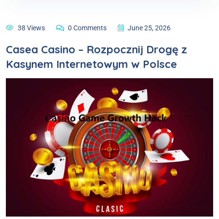
38 Views
0 Comments
June 25, 2026
Casea Casino – Rozpocznij Drogę z
Kasynem Internetowym w Polsce