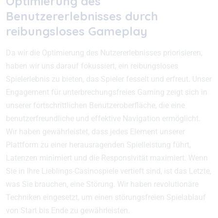
Optimierung des
Benutzererlebnisses durch
reibungsloses Gameplay
Da wir die Optimierung des Nutzererlebnisses priorisieren,
haben wir uns darauf fokussiert, ein reibungsloses
Spielerlebnis zu bieten, das Spieler fesselt und erfreut. Unser
Engagement für unterbrechungsfreies Gaming zeigt sich in
unserer fortschrittlichen Benutzeroberfläche, die eine
benutzerfreundliche und effektive Navigation ermöglicht.
Wir haben gewährleistet, dass jedes Element unserer
Plattform zu einer herausragenden Spielleistung führt,
Latenzen minimiert und die Responsivität maximiert. Wenn
Sie in Ihre Lieblings-Casinospiele vertieft sind, ist das Letzte,
was Sie brauchen, eine Störung. Wir haben revolutionäre
Techniken eingesetzt, um einen störungsfreien Spielablauf
von Start bis Ende zu gewährleisten.