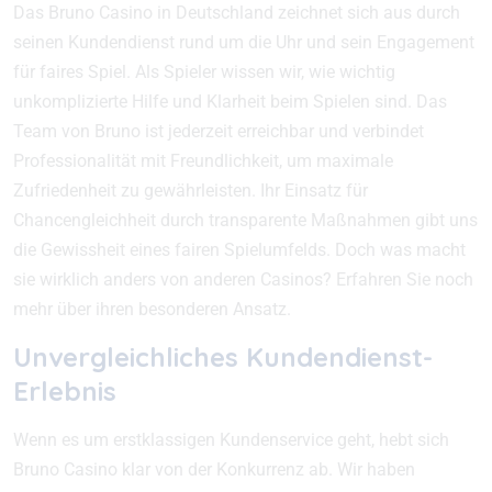
Das Bruno Casino in Deutschland zeichnet sich aus durch
seinen Kundendienst rund um die Uhr und sein Engagement
für faires Spiel. Als Spieler wissen wir, wie wichtig
unkomplizierte Hilfe und Klarheit beim Spielen sind. Das
Team von Bruno ist jederzeit erreichbar und verbindet
Professionalität mit Freundlichkeit, um maximale
Zufriedenheit zu gewährleisten. Ihr Einsatz für
Chancengleichheit durch transparente Maßnahmen gibt uns
die Gewissheit eines fairen Spielumfelds. Doch was macht
sie wirklich anders von anderen Casinos? Erfahren Sie noch
mehr über ihren besonderen Ansatz.
Unvergleichliches Kundendienst-
Erlebnis
Wenn es um erstklassigen Kundenservice geht, hebt sich
Bruno Casino klar von der Konkurrenz ab. Wir haben