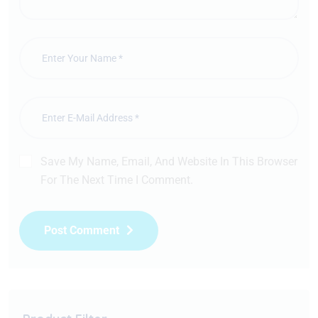
Save My Name, Email, And Website In This Browser
For The Next Time I Comment.
Post Comment