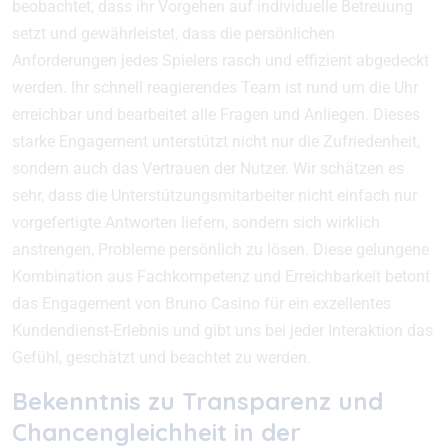
beobachtet, dass ihr Vorgehen auf individuelle Betreuung
setzt und gewährleistet, dass die persönlichen
Anforderungen jedes Spielers rasch und effizient abgedeckt
werden. Ihr schnell reagierendes Team ist rund um die Uhr
erreichbar und bearbeitet alle Fragen und Anliegen. Dieses
starke Engagement unterstützt nicht nur die Zufriedenheit,
sondern auch das Vertrauen der Nutzer. Wir schätzen es
sehr, dass die Unterstützungsmitarbeiter nicht einfach nur
vorgefertigte Antworten liefern, sondern sich wirklich
anstrengen, Probleme persönlich zu lösen. Diese gelungene
Kombination aus Fachkompetenz und Erreichbarkeit betont
das Engagement von Bruno Casino für ein exzellentes
Kundendienst-Erlebnis und gibt uns bei jeder Interaktion das
Gefühl, geschätzt und beachtet zu werden.
Bekenntnis zu Transparenz und
Chancengleichheit in der