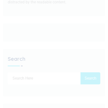
distracted by the readable content.
Search
Search