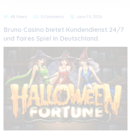
48 Views
0 Comments
June 19, 2026
Bruno Casino bietet Kundendienst 24/7
und faires Spiel in Deutschland.