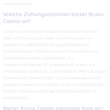
vorteilhaft bleibt.
Welche Zahlungsoptionen bietet Bruno
Casino an?
Lassen Sie uns über die möglichen Zahlungsmethoden
reden. Im Bruno Casino haben wir eine Auswahl von
Optionen für jeden Bedarf. Gängige Methoden wie
Kartenzahlungen, E-Wallets wie PayPal und Skrill sowie
Banktransfers werden angenommen. Die
Transaktionssicherheit ist ausgezeichnet, sodass Ihre
Informationen sicher sind. Zudem legen wir Wert auf zügige
Transaktionen, damit Ihre Ein- und Auszahlungen schnell
bearbeitet werden. Unser System ist darauf konzipiert, allen
Spielern nahtlose und flüssige Finanztransaktionen zu
gewährleisten.
Bietet Bruno Casino saisonale Boni an?