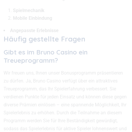
Spielmechanik
Mobile Einbindung
Angepasste Erlebnisse
Häufig gestellte Fragen
Gibt es im Bruno Casino ein
Treueprogramm?
Wir freuen uns, Ihnen unser Bonusprogramm präsentieren
zu dürfen. Ja, Bruno Casino verfügt über ein attraktives
Treueprogramm, das Ihr Spielerfahrung verbessert. Sie
verdienen Punkte für jeden Einsatz und können diese gegen
diverse Prämien einlösen – eine spannende Möglichkeit, Ihr
Spielerlebnis zu erhöhen. Durch die Teilnahme an diesem
Programm werden Sie für Ihre Beständigkeit gewürdigt,
sodass das Spielerlebnis für aktive Spieler lohnenswert und