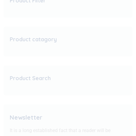
Product Filter
Product catagory
Product Search
Newsletter
It is a long established fact that a reader will be