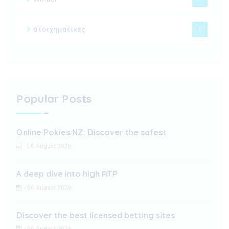
στοιχηματικες
1
Popular Posts
Online Pokies NZ: Discover the safest
06 August 2026
A deep dive into high RTP
06 August 2026
Discover the best licensed betting sites
06 August 2026