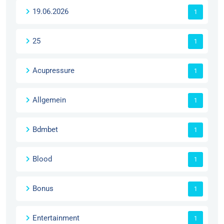
19.06.2026
1
25
1
Acupressure
1
Allgemein
1
Bdmbet
1
Blood
1
Bonus
1
Entertainment
1