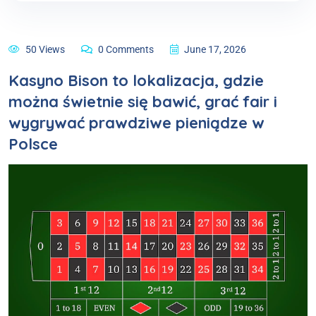
50 Views
0 Comments
June 17, 2026
Kasyno Bison to lokalizacja, gdzie
można świetnie się bawić, grać fair i
wygrywać prawdziwe pieniądze w
Polsce