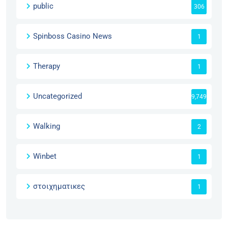
public
306
Spinboss Casino News
1
Therapy
1
Uncategorized
9,749
Walking
2
Winbet
1
στοιχηματικες
1