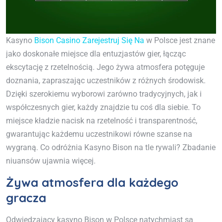
Kasyno
Bison Casino Zarejestruj Się Na
w Polsce jest znane
jako doskonałe miejsce dla entuzjastów gier, łącząc
ekscytację z rzetelnością. Jego żywa atmosfera potęguje
doznania, zapraszając uczestników z różnych środowisk.
Dzięki szerokiemu wyborowi zarówno tradycyjnych, jak i
współczesnych gier, każdy znajdzie tu coś dla siebie. To
miejsce kładzie nacisk na rzetelność i transparentność,
gwarantując każdemu uczestnikowi równe szanse na
wygraną. Co odróżnia Kasyno Bison na tle rywali? Zbadanie
niuansów ujawnia więcej.
Żywa atmosfera dla każdego
gracza
Odwiedzający kasyno Bison w Polsce natychmiast są