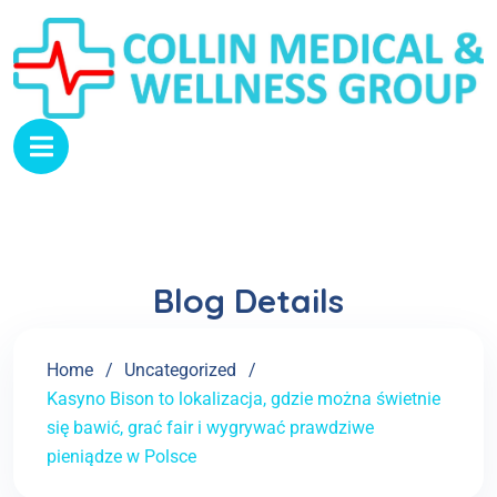
Blog Details
Home
Uncategorized
Kasyno Bison to lokalizacja, gdzie można świetnie
się bawić, grać fair i wygrywać prawdziwe
pieniądze w Polsce