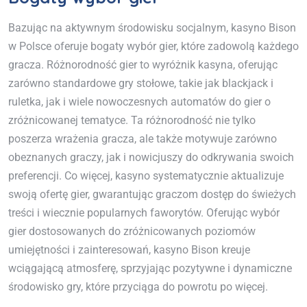
Bazując na aktywnym środowisku socjalnym, kasyno Bison
w Polsce oferuje bogaty wybór gier, które zadowolą każdego
gracza. Różnorodność gier to wyróżnik kasyna, oferując
zarówno standardowe gry stołowe, takie jak blackjack i
ruletka, jak i wiele nowoczesnych automatów do gier o
zróżnicowanej tematyce. Ta różnorodność nie tylko
poszerza wrażenia gracza, ale także motywuje zarówno
obeznanych graczy, jak i nowicjuszy do odkrywania swoich
preferencji. Co więcej, kasyno systematycznie aktualizuje
swoją ofertę gier, gwarantując graczom dostęp do świeżych
treści i wiecznie popularnych faworytów. Oferując wybór
gier dostosowanych do zróżnicowanych poziomów
umiejętności i zainteresowań, kasyno Bison kreuje
wciągającą atmosferę, sprzyjając pozytywne i dynamiczne
środowisko gry, które przyciąga do powrotu po więcej.