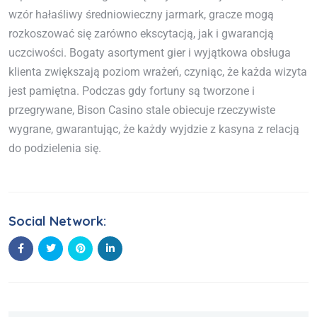
wzór hałaśliwy średniowieczny jarmark, gracze mogą
rozkoszować się zarówno ekscytacją, jak i gwarancją
uczciwości. Bogaty asortyment gier i wyjątkowa obsługa
klienta zwiększają poziom wrażeń, czyniąc, że każda wizyta
jest pamiętna. Podczas gdy fortuny są tworzone i
przegrywane, Bison Casino stale obiecuje rzeczywiste
wygrane, gwarantując, że każdy wyjdzie z kasyna z relacją
do podzielenia się.
Social Network: