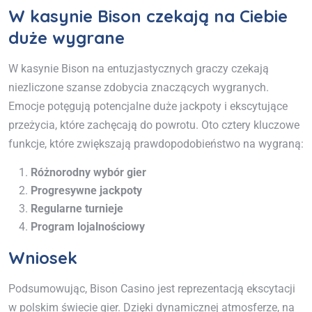
W kasynie Bison czekają na Ciebie
duże wygrane
W kasynie Bison na entuzjastycznych graczy czekają
niezliczone szanse zdobycia znaczących wygranych.
Emocje potęgują potencjalne duże jackpoty i ekscytujące
przeżycia, które zachęcają do powrotu. Oto cztery kluczowe
funkcje, które zwiększają prawdopodobieństwo na wygraną:
Różnorodny wybór gier
Progresywne jackpoty
Regularne turnieje
Program lojalnościowy
Wniosek
Podsumowując, Bison Casino jest reprezentacją ekscytacji
w polskim świecie gier. Dzięki dynamicznej atmosferze, na