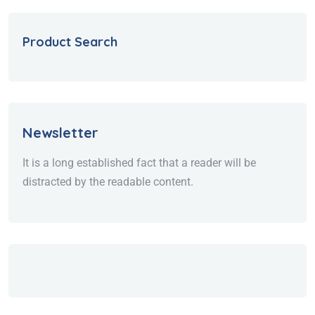
Product Search
Newsletter
It is a long established fact that a reader will be
distracted by the readable content.