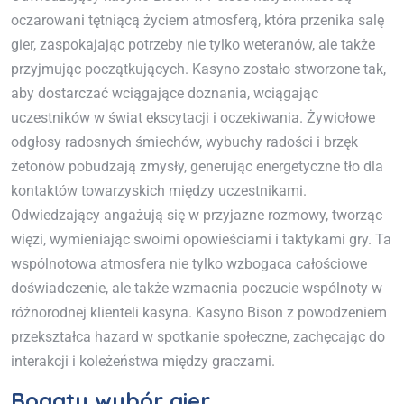
oczarowani tętniącą życiem atmosferą, która przenika salę
gier, zaspokajając potrzeby nie tylko weteranów, ale także
przyjmując początkujących. Kasyno zostało stworzone tak,
aby dostarczać wciągające doznania, wciągając
uczestników w świat ekscytacji i oczekiwania. Żywiołowe
odgłosy radosnych śmiechów, wybuchy radości i brzęk
żetonów pobudzają zmysły, generując energetyczne tło dla
kontaktów towarzyskich między uczestnikami.
Odwiedzający angażują się w przyjazne rozmowy, tworząc
więzi, wymieniając swoimi opowieściami i taktykami gry. Ta
wspólnotowa atmosfera nie tylko wzbogaca całościowe
doświadczenie, ale także wzmacnia poczucie wspólnoty w
różnorodnej klienteli kasyna. Kasyno Bison z powodzeniem
przekształca hazard w spotkanie społeczne, zachęcając do
interakcji i koleżeństwa między graczami.
Bogaty wybór gier