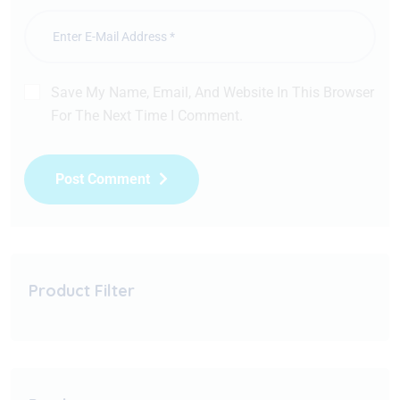
Save My Name, Email, And Website In This Browser
For The Next Time I Comment.
Post Comment
Product Filter