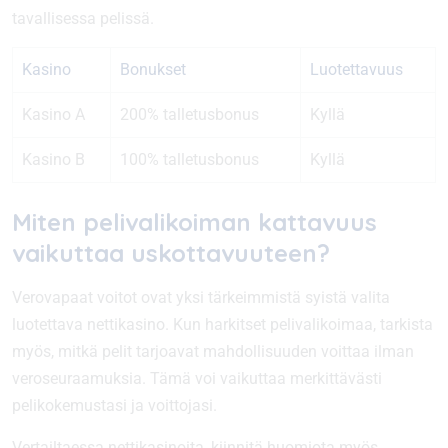
tavallisessa pelissä.
Kasino
Bonukset
Luotettavuus
Kasino A
200% talletusbonus
Kyllä
Kasino B
100% talletusbonus
Kyllä
Miten pelivalikoiman kattavuus
vaikuttaa uskottavuuteen?
Verovapaat voitot ovat yksi tärkeimmistä syistä valita
luotettava nettikasino. Kun harkitset pelivalikoimaa, tarkista
myös, mitkä pelit tarjoavat mahdollisuuden voittaa ilman
veroseuraamuksia. Tämä voi vaikuttaa merkittävästi
pelikokemustasi ja voittojasi.
Vertailtaessa nettikasinoita, kiinnitä huomiota myös