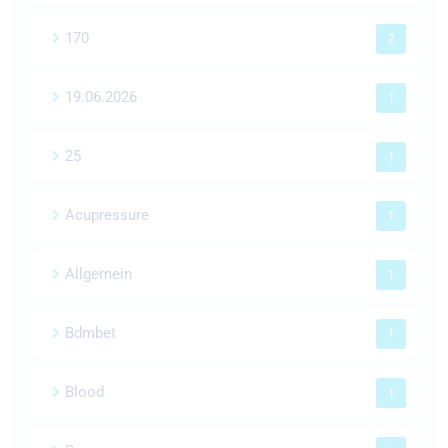
170
2
19.06.2026
1
25
1
Acupressure
1
Allgemein
1
Bdmbet
1
Blood
1