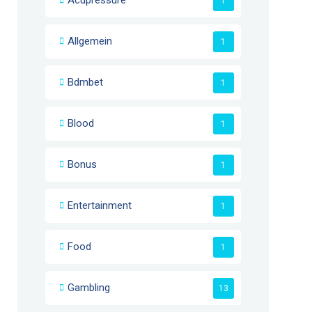
Acupressure
1
Allgemein
1
Bdmbet
1
Blood
1
Bonus
1
Entertainment
1
Food
1
Gambling
13