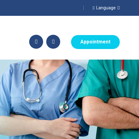
Language
Appointment