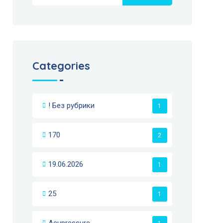
Categories
! Без рубрики
1
170
2
19.06.2026
1
25
1