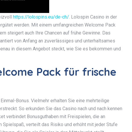
eizvoll
https://lolospins.eu/de-ch/
. Lolospin Casino in der
g vergütet werden. Mit einem umfangreichen Welcome Pack
dern steigert auch Ihre Chancen auf frühe Gewinne. Das
garantiert von Anfang an zuverlässiges und unterhaltsames
s genau in diesem Angebot steckt, wie Sie es bekommen und
lcome Pack für frische
Einmal-Bonus. Vielmehr erhalten Sie eine mehrteilige
 erstreckt. So erkunden Sie das Casino nach und nach kennen
et verbindet Bonusguthaben mit Freispielen, die an
Spielspaß, verteilt das Risiko und erhöht mit jeder Stufe