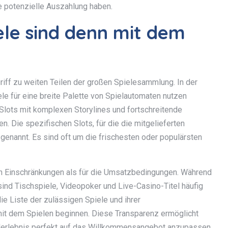
e potenzielle Auszahlung haben.
le sind denn mit dem
iff zu weiten Teilen der großen Spielesammlung. In der
le für eine breite Palette von Spielautomaten nutzen
o-Slots mit komplexen Storylines und fortschreitende
 Die spezifischen Slots, für die die mitgelieferten
genannt. Es sind oft um die frischesten oder populärsten
n Einschränkungen als für die Umsatzbedingungen. Während
sind Tischspiele, Videopoker und Live-Casino-Titel häufig
 die Liste der zulässigen Spiele und ihrer
 mit dem Spielen beginnen. Diese Transparenz ermöglicht
ielerlebnis perfekt auf das Willkommensangebot anzupassen.