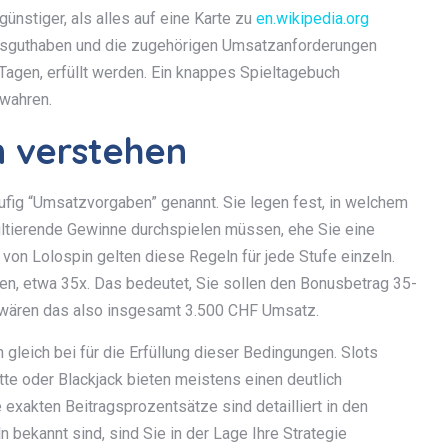
günstiger, als alles auf eine Karte zu
en.wikipedia.org
onusguthaben und die zugehörigen Umsatzanforderungen
Tagen, erfüllt werden. Ein knappes Spieltagebuch
 wahren.
 verstehen
fig “Umsatzvorgaben” genannt. Sie legen fest, in welchem
ltierende Gewinne durchspielen müssen, ehe Sie eine
on Lolospin gelten diese Regeln für jede Stufe einzeln.
en, etwa 35x. Das bedeutet, Sie sollen den Bonusbetrag 35-
 wären das also insgesamt 3.500 CHF Umsatz.
 gleich bei für die Erfüllung dieser Bedingungen. Slots
tte oder Blackjack bieten meistens einen deutlich
exakten Beitragsprozentsätze sind detailliert in den
bekannt sind, sind Sie in der Lage Ihre Strategie