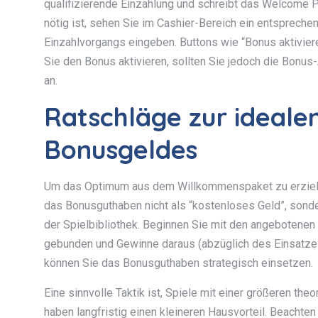
qualifizierende Einzahlung und schreibt das Welcome 
nötig ist, sehen Sie im Cashier-Bereich ein entsprec
Einzahlvorgangs eingeben. Buttons wie “Bonus aktivier
Sie den Bonus aktivieren, sollten Sie jedoch die Bonu
an.
Ratschläge zur ideale
Bonusgeldes
Um das Optimum aus dem Willkommenspaket zu erzielen
das Bonusguthaben nicht als “kostenloses Geld”, sonder
der Spielbibliothek. Beginnen Sie mit den angebotenen 
gebunden und Gewinne daraus (abzüglich des Einsatze
können Sie das Bonusguthaben strategisch einsetzen.
Eine sinnvolle Taktik ist, Spiele mit einer größeren t
haben langfristig einen kleineren Hausvorteil. Beachten