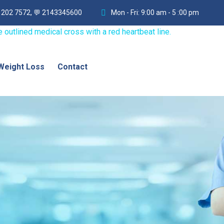
) 202 7572, 💬 2143345600
Mon - Fri: 9:00 am - 5 :00 pm
 Weight Loss
Contact