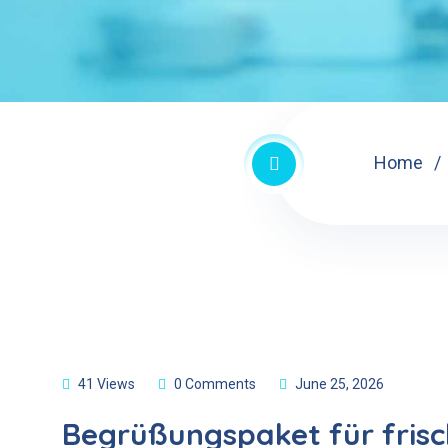
Home
41 Views
0 Comments
June 25, 2026
Begrüßungspaket für frisch