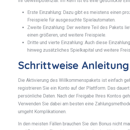
Ihr Gewinnpotenzial. Im Kern ist es eine geschickte Einfü
Erste Einzahlung: Dazu gibt es meistens einen pro
Freispiele für ausgesuchte Spielautomaten.
Zweite Einzahlung: Der weitere Teil des Pakets lie
einen größeren, und weitere Freispiele.
Dritte und vierte Einzahlung: Auch diese Einzahl
hinweg zusätzliches Spielkapital und weitere Freis
Schrittweise Anleitung
Die Aktivierung des Willkommenspakets ist einfach geh
registrieren Sie ein Konto auf der Plattform. Das dauer
persönliche Daten. Nach der Freigabe Ihres Kontos geh
Verwenden Sie dabei am besten eine Zahlungsmethode,
umgeht Komplikationen.
In den meisten Fällen brauchen Sie den Bonus nicht man