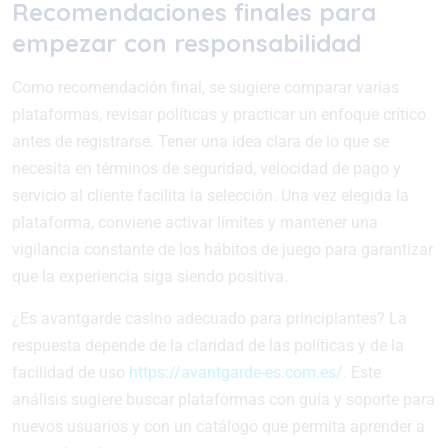
Recomendaciones finales para
empezar con responsabilidad
Como recomendación final, se sugiere comparar varias
plataformas, revisar políticas y practicar un enfoque crítico
antes de registrarse. Tener una idea clara de lo que se
necesita en términos de seguridad, velocidad de pago y
servicio al cliente facilita la selección. Una vez elegida la
plataforma, conviene activar límites y mantener una
vigilancia constante de los hábitos de juego para garantizar
que la experiencia siga siendo positiva.
¿Es avantgarde casino adecuado para principiantes? La
respuesta depende de la claridad de las políticas y de la
facilidad de uso
https://avantgarde-es.com.es/
. Este
análisis sugiere buscar plataformas con guía y soporte para
nuevos usuarios y con un catálogo que permita aprender a