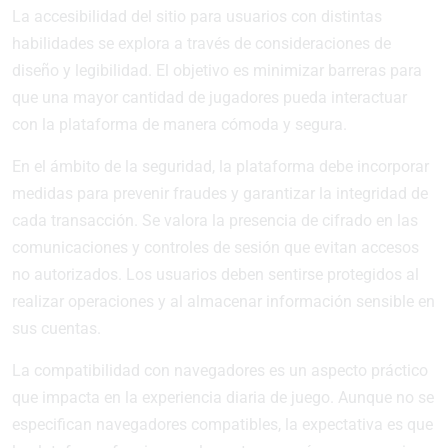
La accesibilidad del sitio para usuarios con distintas
habilidades se explora a través de consideraciones de
diseño y legibilidad. El objetivo es minimizar barreras para
que una mayor cantidad de jugadores pueda interactuar
con la plataforma de manera cómoda y segura.
En el ámbito de la seguridad, la plataforma debe incorporar
medidas para prevenir fraudes y garantizar la integridad de
cada transacción. Se valora la presencia de cifrado en las
comunicaciones y controles de sesión que evitan accesos
no autorizados. Los usuarios deben sentirse protegidos al
realizar operaciones y al almacenar información sensible en
sus cuentas.
La compatibilidad con navegadores es un aspecto práctico
que impacta en la experiencia diaria de juego. Aunque no se
especifican navegadores compatibles, la expectativa es que