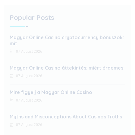
Popular Posts
Magyar Online Casino cryptocurrency bónuszok:
mit
07 August 2026
Magyar Online Casino áttekintés: miért érdemes
07 August 2026
Mire figyelj a Magyar Online Casino
07 August 2026
Myths and Misconceptions About Casinos Truths
07 August 2026