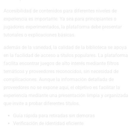
Accesibilidad de contenidos para diferentes niveles de
experiencia es importante. Ya sea para principiantes o
jugadores experimentados, la plataforma debe presentar
tutoriales o explicaciones básicas.
además de la variedad, la calidad de la biblioteca se apoya
en la facilidad de acceso a títulos populares. La plataforma
facilita encontrar juegos de alto interés mediante filtros
temáticos y proveedores reconocidos, sin necesidad de
complicaciones. Aunque la información detallada de
proveedores no se expone aquí, el objetivo es facilitar la
experiencia mediante una presentación limpia y organizada
que invite a probar diferentes títulos.
Guía rápida para retiradas sin demoras
Verificación de identidad eficiente