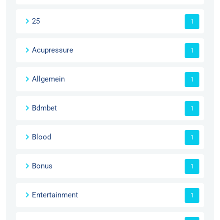
25
1
Acupressure
1
Allgemein
1
Bdmbet
1
Blood
1
Bonus
1
Entertainment
1