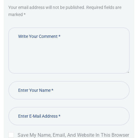
Your email address will not be published. Required fields are
marked *
Save My Name, Email, And Website In This Browser