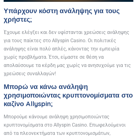
Υπάρχουν κόστη ανάληψης για τους
χρήστες;
Έχουμε ελέγξει και δεν υφίστανται χρεώσεις ανάληψης
για τους παίκτες στο Allyspin Casino. Οι πολιτικές
ανάληψης είναι πολύ απλές, κάνοντας την εμπειρία
χωρίς προβλήματα. Έτσι, είμαστε σε θέση να
απολαύσουμε τα κέρδη μας χωρίς να ανησυχούμε για τις
χρεώσεις συναλλαγών!
Μπορώ να κάνω ανάληψη
χρησιμοποιώντας κρυπτονομίσματα στο
καζίνο Allyspin;
Μπορούμε κάνουμε ανάληψη χρησιμοποιώντας
κρυπτονομίσματα στο Allyspin Casino. Επωφελούμενοι
από τα πλεονεκτήματα των κρυπτονομισμάτων,