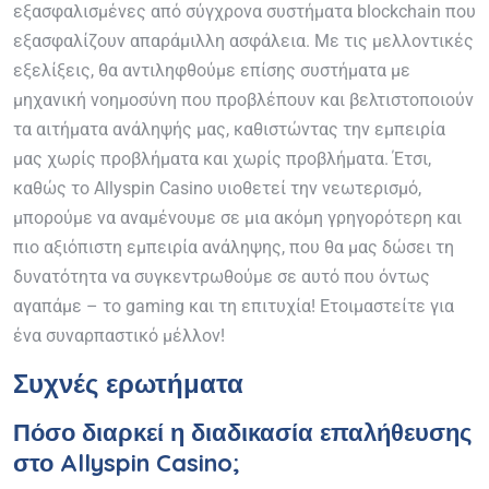
εξασφαλισμένες από σύγχρονα συστήματα blockchain που
εξασφαλίζουν απαράμιλλη ασφάλεια. Με τις μελλοντικές
εξελίξεις, θα αντιληφθούμε επίσης συστήματα με
μηχανική νοημοσύνη που προβλέπουν και βελτιστοποιούν
τα αιτήματα ανάληψής μας, καθιστώντας την εμπειρία
μας χωρίς προβλήματα και χωρίς προβλήματα. Έτσι,
καθώς το Allyspin Casino υιοθετεί την νεωτερισμό,
μπορούμε να αναμένουμε σε μια ακόμη γρηγορότερη και
πιο αξιόπιστη εμπειρία ανάληψης, που θα μας δώσει τη
δυνατότητα να συγκεντρωθούμε σε αυτό που όντως
αγαπάμε – το gaming και τη επιτυχία! Ετοιμαστείτε για
ένα συναρπαστικό μέλλον!
Συχνές ερωτήματα
Πόσο διαρκεί η διαδικασία επαλήθευσης
στο Allyspin Casino;