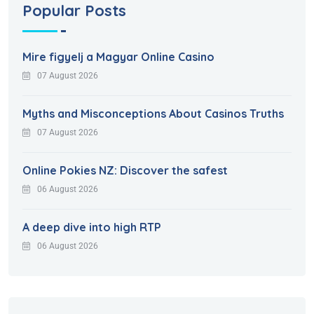
Popular Posts
Mire figyelj a Magyar Online Casino
07 August 2026
Myths and Misconceptions About Casinos Truths
07 August 2026
Online Pokies NZ: Discover the safest
06 August 2026
A deep dive into high RTP
06 August 2026