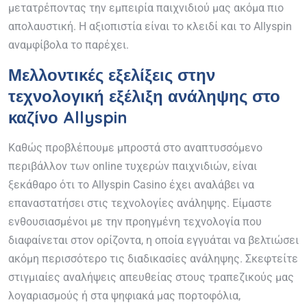
μετατρέποντας την εμπειρία παιχνιδιού μας ακόμα πιο
απολαυστική. Η αξιοπιστία είναι το κλειδί και το Allyspin
αναμφίβολα το παρέχει.
Μελλοντικές εξελίξεις στην
τεχνολογική εξέλιξη ανάληψης στο
καζίνο Allyspin
Καθώς προβλέπουμε μπροστά στο αναπτυσσόμενο
περιβάλλον των online τυχερών παιχνιδιών, είναι
ξεκάθαρο ότι το Allyspin Casino έχει αναλάβει να
επαναστατήσει στις τεχνολογίες ανάληψης. Είμαστε
ενθουσιασμένοι με την προηγμένη τεχνολογία που
διαφαίνεται στον ορίζοντα, η οποία εγγυάται να βελτιώσει
ακόμη περισσότερο τις διαδικασίες ανάληψης. Σκεφτείτε
στιγμιαίες αναλήψεις απευθείας στους τραπεζικούς μας
λογαριασμούς ή στα ψηφιακά μας πορτοφόλια,