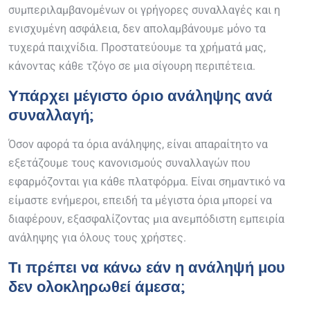
συμπεριλαμβανομένων οι γρήγορες συναλλαγές και η
ενισχυμένη ασφάλεια, δεν απολαμβάνουμε μόνο τα
τυχερά παιχνίδια. Προστατεύουμε τα χρήματά μας,
κάνοντας κάθε τζόγο σε μια σίγουρη περιπέτεια.
Υπάρχει μέγιστο όριο ανάληψης ανά
συναλλαγή;
Όσον αφορά τα όρια ανάληψης, είναι απαραίτητο να
εξετάζουμε τους κανονισμούς συναλλαγών που
εφαρμόζονται για κάθε πλατφόρμα. Είναι σημαντικό να
είμαστε ενήμεροι, επειδή τα μέγιστα όρια μπορεί να
διαφέρουν, εξασφαλίζοντας μια ανεμπόδιστη εμπειρία
ανάληψης για όλους τους χρήστες.
Τι πρέπει να κάνω εάν η ανάληψή μου
δεν ολοκληρωθεί άμεσα;