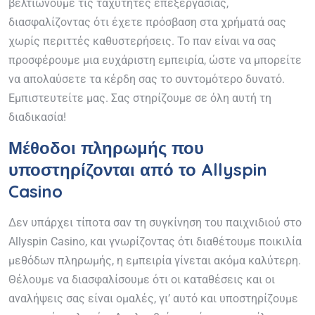
βελτιώνουμε τις ταχύτητες επεξεργασίας,
διασφαλίζοντας ότι έχετε πρόσβαση στα χρήματά σας
χωρίς περιττές καθυστερήσεις. Το παν είναι να σας
προσφέρουμε μια ευχάριστη εμπειρία, ώστε να μπορείτε
να απολαύσετε τα κέρδη σας το συντομότερο δυνατό.
Εμπιστευτείτε μας. Σας στηρίζουμε σε όλη αυτή τη
διαδικασία!
Μέθοδοι πληρωμής που
υποστηρίζονται από το Allyspin
Casino
Δεν υπάρχει τίποτα σαν τη συγκίνηση του παιχνιδιού στο
Allyspin Casino, και γνωρίζοντας ότι διαθέτουμε ποικιλία
μεθόδων πληρωμής, η εμπειρία γίνεται ακόμα καλύτερη.
Θέλουμε να διασφαλίσουμε ότι οι καταθέσεις και οι
αναλήψεις σας είναι ομαλές, γι’ αυτό και υποστηρίζουμε