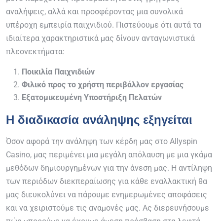
αναλήψεις, αλλά και προσφέροντας μια συνολικά
υπέροχη εμπειρία παιχνιδιού. Πιστεύουμε ότι αυτά τα
ιδιαίτερα χαρακτηριστικά μας δίνουν ανταγωνιστικά
πλεονεκτήματα:
Ποικιλία Παιχνιδιών
Φιλικό προς το χρήστη περιβάλλον εργασίας
Εξατομικευμένη Υποστήριξη Πελατών
Η διαδικασία ανάληψης εξηγείται
Όσον αφορά την ανάληψη των κέρδη μας στο Allyspin
Casino, μας περιμένει μια μεγάλη απόλαυση με μια γκάμα
μεθόδων δημιουργημένων για την άνεση μας. Η αντίληψη
των περιόδων διεκπεραίωσης για κάθε εναλλακτική θα
μας διευκολύνει να πάρουμε ενημερωμένες αποφάσεις
και να χειριστούμε τις αναμονές μας. Ας διερευνήσουμε