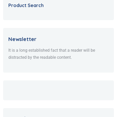
Product Search
Newsletter
It is a long established fact that a reader will be
distracted by the readable content.