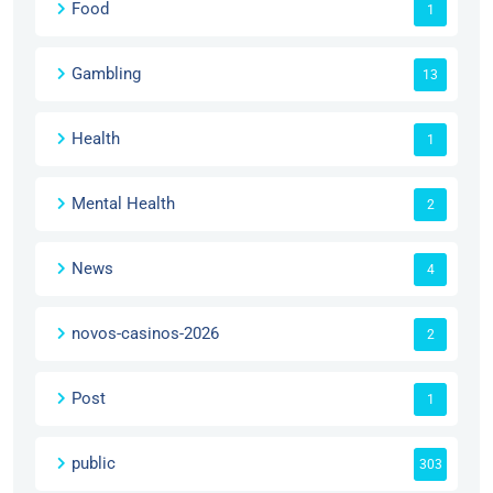
Food
1
Gambling
13
Health
1
Mental Health
2
News
4
novos-casinos-2026
2
Post
1
public
303