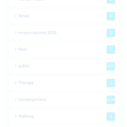
News
4
novos-casinos-2026
2
Post
1
public
297
Therapy
1
Uncategorized
9,749
Walking
2