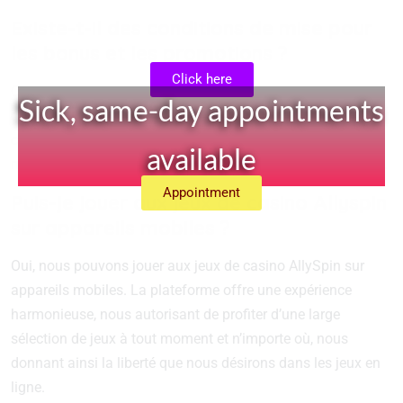
Existe-t-il des conditions de mise pour
les bonus et les promotions ?
Click here
Oui, les bonus et promotions sont soumis à des conditions
Sick, same-day appointments
de mise. Il est important de toujours examiner ces
conditions avant de les réclamer afin de bien saisir les
available
modalités de retrait des gains et d’optimiser son expérience.
Appointment
Puis-je jouer aux jeux de casino Allyspin
sur appareils mobiles ?
Oui, nous pouvons jouer aux jeux de casino AllySpin sur
appareils mobiles. La plateforme offre une expérience
harmonieuse, nous autorisant de profiter d’une large
sélection de jeux à tout moment et n’importe où, nous
donnant ainsi la liberté que nous désirons dans les jeux en
ligne.