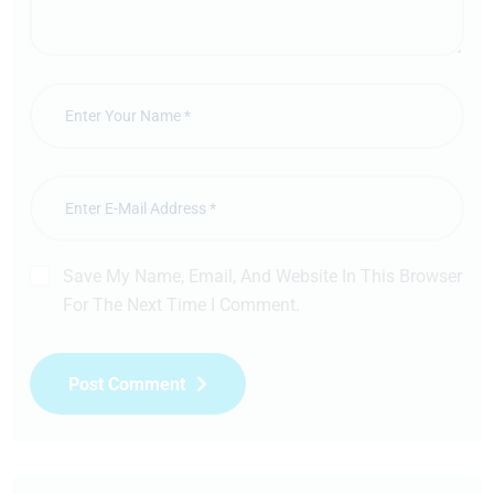
Save My Name, Email, And Website In This Browser
For The Next Time I Comment.
Post Comment