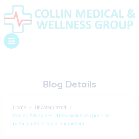
Blog Details
Home
Uncategorized
Casino AllySpin – Offres exclusives pour les
participants français aujourd’hui