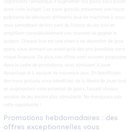
opportunité fantastique d’augmenter vos gains sans puiser
dans votre budget. Les tours gratuits présentent une façon
palpitante de découvrir différents jeux de machines à sous,
vous permettant de tirer parti du frisson du jeu tout en
amplifiant considérablement vos chances de gagner le
jackpot. Chaque tour est une chance de décrocher de gros
gains, vous donnant un avant-goût des prix possibles sans
risque financier. De plus, ces offres sont souvent proposées
dans le cadre de promotions, vous stimulant à jouer
davantage et à essayer de nouveaux jeux. En bénéficiant
des tours gratuits, vous bénéficiez de la liberté de jouer tout
en augmentant votre potentiel de gains, faisant chaque
session de jeu encore plus stimulante. Ne manquons pas
cette opportunité !
Promotions hebdomadaires : des
offres exceptionnelles vous