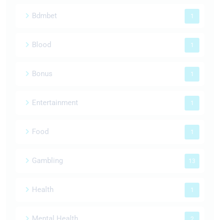
Bdmbet
1
Blood
1
Bonus
1
Entertainment
1
Food
1
Gambling
13
Health
1
Mental Health
2