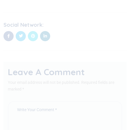
Social Network:
Leave A Comment
Your email address will not be published. Required fields are
marked *