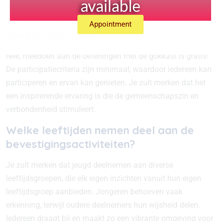
available
Zijn er uitgaven verbonden aan
participatie aan de activiteiten met de
Appointment
speelautomaten?
Nee, meedoen aan de oefeningen met de gokkast is gratis!
De participatiecriteria zijn minimaal, waardoor iedereen kan
participeren en ervan kan genieten. Je zult merken dat het
een inspirerende ervaring is die de gemeenschapszin en
verbondenheid stimuleert.
Welke leeftijden nemen deel aan de
bevestigingsactiviteiten?
Je zult merken dat jeugd deelnemen aan diverse
leeftijdsgroepen, die elk eigen inzichten vanuit hun eigen
leeftijdsgroep aanbieden. Jongeren behoeven vaak
erkenning, terwijl oudere deelnemers hun wijsheid delen.
Iedereen draagt bij en maakt zo een vibrante omgeving voor