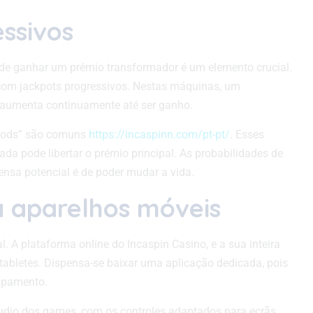
ssivos
 de ganhar um prémio transformador é um elemento crucial.
 com jackpots progressivos. Nestas máquinas, um
 aumenta continuamente até ser ganho.
 Gods” são comuns
https://incaspinn.com/pt-pt/
. Esses
da pode libertar o prémio principal. As probabilidades de
ensa potencial é de poder mudar a vida.
 aparelhos móveis
. A plataforma online do Incaspin Casino, e a sua inteira
 tabletes. Dispensa-se baixar uma aplicação dedicada, pois
uipamento.
áudio dos games, com os controles adaptados para ecrãs