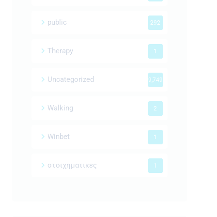
public
292
Therapy
1
Uncategorized
9,749
Walking
2
Winbet
1
στοιχηματικες
1