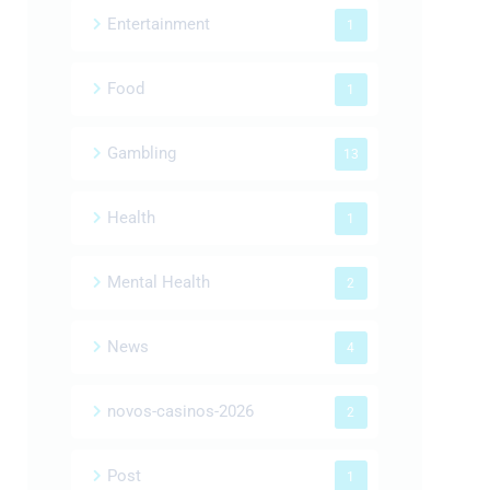
Entertainment
1
Food
1
Gambling
13
Health
1
Mental Health
2
News
4
novos-casinos-2026
2
Post
1