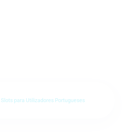
 Slots para Utilizadores Portugueses