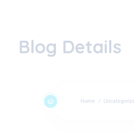
Blog Details
Home
Uncategoriz