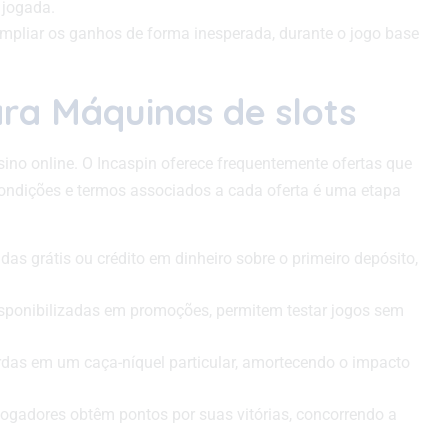
 jogada.
mpliar os ganhos de forma inesperada, durante o jogo base
ra Máquinas de slots
no online. O Incaspin oferece frequentemente ofertas que
condições e termos associados a cada oferta é uma etapa
s grátis ou crédito em dinheiro sobre o primeiro depósito,
sponibilizadas em promoções, permitem testar jogos sem
as em um caça-níquel particular, amortecendo o impacto
jogadores obtêm pontos por suas vitórias, concorrendo a