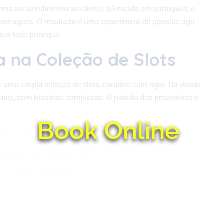
ma ao atendimento ao cliente, oferecido em português, e
rtuguês. O resultado é uma experiência de apostas ágil,
 o foco principal.
a na Coleção de Slots
or uma ampla seleção de slots, curados com rigor. Há desde
atuais, com histórias complexas. O padrão dos provedores é
Book Online
m a Excelência
onais de peso. Marcas como NetEnt, Play’n GO, Pragmatic
ay e desempenho técnico de elevado padrão. Estas
resultados, através de mecanismos de sorteios aleatórios