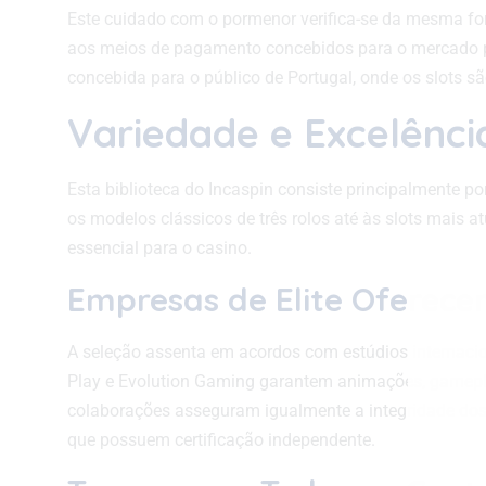
Este cuidado com o pormenor verifica-se da mesma for
aos meios de pagamento concebidos para o mercado po
concebida para o público de Portugal, onde os slots são
Variedade e Excelênci
Esta biblioteca do Incaspin consiste principalmente p
os modelos clássicos de três rolos até às slots mais 
essencial para o casino.
Empresas de Elite Oferece
A seleção assenta em acordos com estúdios internaci
Play e Evolution Gaming garantem animações, gamepl
colaborações asseguram igualmente a integridade dos 
que possuem certificação independente.